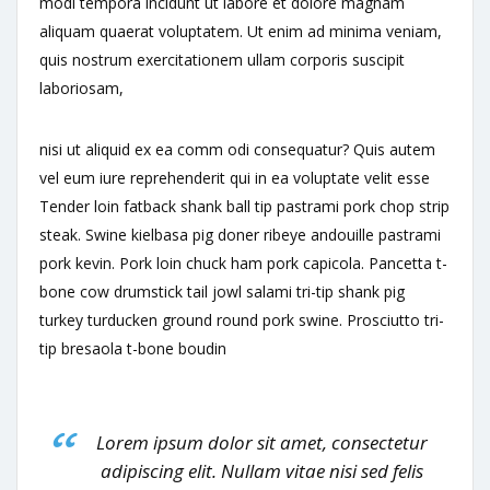
modi tempora incidunt ut labore et dolore magnam
aliquam quaerat voluptatem. Ut enim ad minima veniam,
quis nostrum exercitationem ullam corporis suscipit
laboriosam,
nisi ut aliquid ex ea comm odi consequatur? Quis autem
vel eum iure reprehenderit qui in ea voluptate velit esse
Tender loin fatback shank ball tip pastrami pork chop strip
steak. Swine kielbasa pig doner ribeye andouille pastrami
pork kevin. Pork loin chuck ham pork capicola. Pancetta t-
bone cow drumstick tail jowl salami tri-tip shank pig
turkey turducken ground round pork swine. Prosciutto tri-
tip bresaola t-bone boudin
Lorem ipsum dolor sit amet, consectetur
adipiscing elit. Nullam vitae nisi sed felis