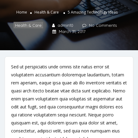
Home
Health & Care
5 Amazing Technology Ideas
Health & Care
admin10
No Comments
March 31, 2017
Sed ut perspiciatis unde omnis iste natus error sit
voluptatem accusantium doloremque laudantium, totam
rem aperiam, eaque ipsa quae ab illo inventore veritatis et
quasi arch itecto beatae vitae dicta sunt explicabo. Nemo
enim ipsam voluptatem quia voluptas sit aspernatur aut
odit aut fugit, sed quia consequuntur magni dolores eos
qui ratione voluptatem sequi nesciunt. Neque porro
quisquam est, qui dolorem ipsum quia dolor sit amet,
consectetur, adipisci velit, sed quia non numquam eius